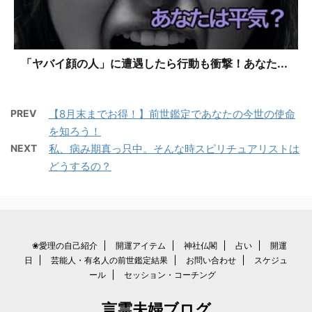
「ヤバイ顔の人」に遭遇したら行動も衝撃！あなた...
PREV
【8月末までお得！】前世鑑定であなたの今世の使命
を知ろう！
NEXT
私、病み期真っ只中。そんな時スピリチュアリストは
どうするの？
❀愛理の自己紹介
開運アイテム
神社仏閣
占い
開運
日
芸能人・有名人の前世鑑定結果
お問い合わせ
スケジュ
ール
セッション・コーチング
言霊夫婦ブログ