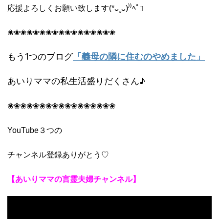
応援よろしくお願い致します(*ᴗˬᴗ)⁾⁾ﾍﾟｺ
❀❀❀❀❀❀❀❀❀❀❀❀❀❀❀❀❀
もう1つのブログ
「義母の隣に住むのやめました」
あいりママの私生活盛りだくさん♪
❀❀❀❀❀❀❀❀❀❀❀❀❀❀❀❀❀
YouTube３つの
チャンネル登録ありがとう♡
【あいりママの言霊夫婦チャンネル】