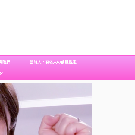
開運日
芸能人・有名人の前世鑑定
グ
結果