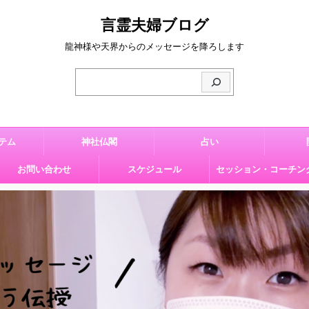
言霊夫婦ブログ
龍神様や天界からのメッセージを降ろします
テム
神社仏閣
占い
お問い合わせ
スケジュール
セッション・コーチン