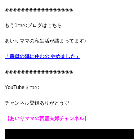
❀❀❀❀❀❀❀❀❀❀❀❀❀❀❀❀❀
もう1つのブログはこちら
あいりママの私生活が詰まってます♩
「義母の隣に住むの やめました」
❀❀❀❀❀❀❀❀❀❀❀❀❀❀❀❀❀
YouTube３つの
チャンネル登録ありがとう♡
【あいりママの言霊夫婦チャンネル】