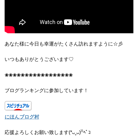
あなた様に今日も幸運がたくさん訪れますように☆彡
いつもありがとうございます♡
❀❀❀❀❀❀❀❀❀❀❀❀❀❀❀❀❀
ブログランキングに参加しています！
にほんブログ村
応援よろしくお願い致します(*ᴗˬᴗ)⁾⁾ﾍﾟｺ