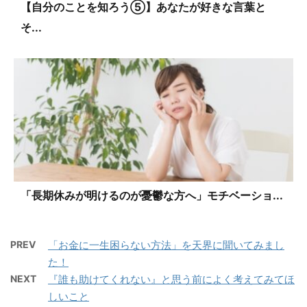
【自分のことを知ろう⑤】あなたが好きな言葉と
そ...
「長期休みが明けるのが憂鬱な方へ」モチベーショ...
PREV
「お金に一生困らない方法」を天界に聞いてみまし
た！
NEXT
『誰も助けてくれない』と思う前によく考えてみてほ
しいこと