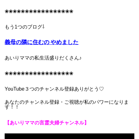
❀❀❀❀❀❀❀❀❀❀❀❀❀❀❀❀❀
もう1つのブログ⇩
義母の隣に住むの やめました
あいりママの私生活盛りだくさん♪
❀❀❀❀❀❀❀❀❀❀❀❀❀❀❀❀❀
YouTube３つの
チャンネル登録ありがとう♡
あなたのチャンネル登録・ご視聴が私のパワーになりま
す！！
【あいりママの言霊夫婦チャンネル】