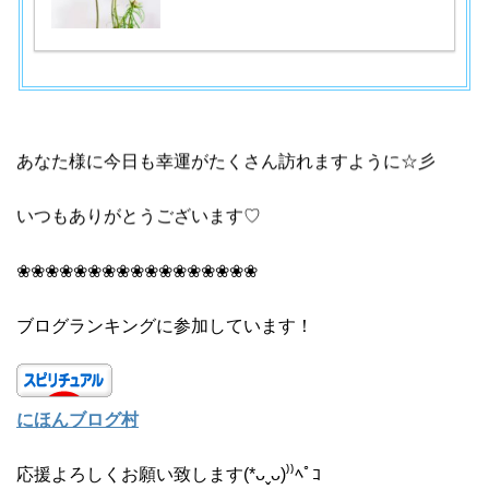
あなた様に今日も幸運がたくさん訪れますように☆彡
いつもありがとうございます♡
❀❀❀❀❀❀❀❀❀❀❀❀❀❀❀❀❀
ブログランキングに参加しています！
にほんブログ村
応援よろしくお願い致します(*ᴗˬᴗ)⁾⁾ﾍﾟｺ