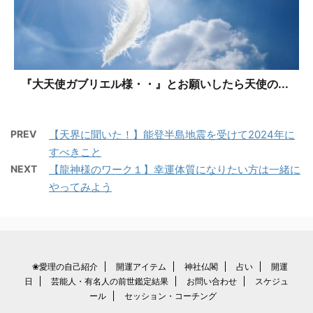
『大天使ガブリエル様・・』とお願いしたら天使の...
PREV
【天界に聞いた！】能登半島地震を受けて2024年に
すべきこと
NEXT
【龍神様のワーク１】幸運体質になりたい方は一緒に
やってみよう
❀愛理の自己紹介
開運アイテム
神社仏閣
占い
開運
日
芸能人・有名人の前世鑑定結果
お問い合わせ
スケジュ
ール
セッション・コーチング