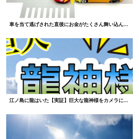
車を当て逃げされた直後にお金がたくさん舞い込ん...
江ノ島に龍はいた【実証】巨大な龍神様をカメラに...