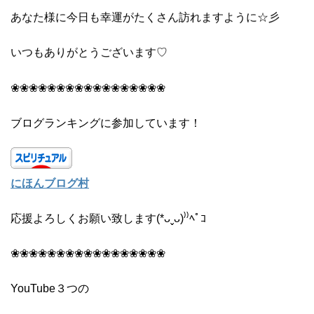
あなた様に今日も幸運がたくさん訪れますように☆彡
いつもありがとうございます♡
❀❀❀❀❀❀❀❀❀❀❀❀❀❀❀❀❀
ブログランキングに参加しています！
にほんブログ村
応援よろしくお願い致します(*ᴗˬᴗ)⁾⁾ﾍﾟｺ
❀❀❀❀❀❀❀❀❀❀❀❀❀❀❀❀❀
YouTube３つの