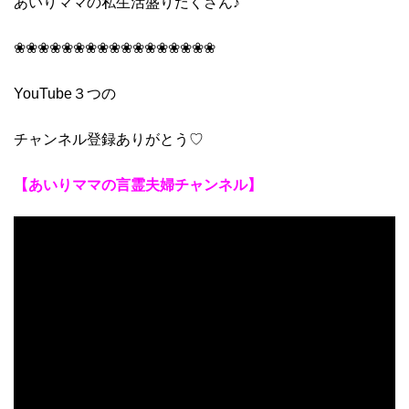
あいりママの私生活盛りだくさん♪
❀❀❀❀❀❀❀❀❀❀❀❀❀❀❀❀❀
YouTube３つの
チャンネル登録ありがとう♡
【あいりママの言霊夫婦チャンネル】