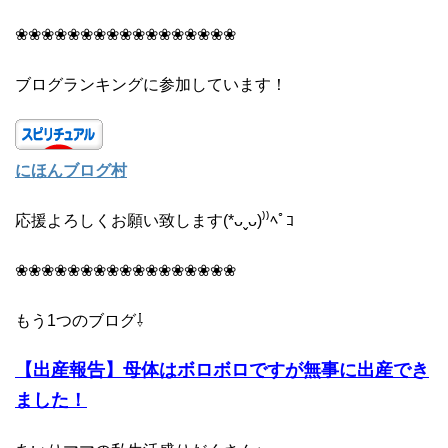
❀❀❀❀❀❀❀❀❀❀❀❀❀❀❀❀❀
ブログランキングに参加しています！
にほんブログ村
応援よろしくお願い致します(*ᴗˬᴗ)⁾⁾ﾍﾟｺ
❀❀❀❀❀❀❀❀❀❀❀❀❀❀❀❀❀
もう1つのブログ⇩
【出産報告】母体はボロボロですが無事に出産でき
ました！