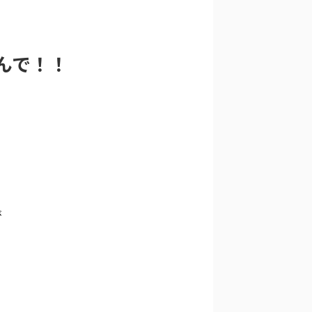
んで！！
が