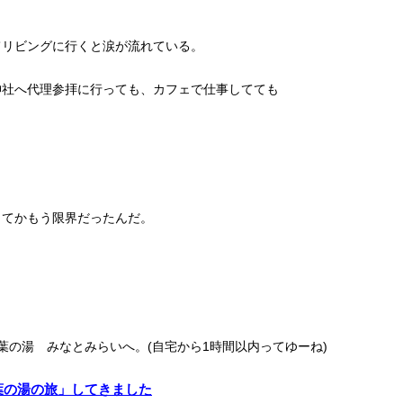
てリビングに行くと涙が流れている。
神社へ代理参拝に行っても、カフェで仕事してても
ってかもう限界だったんだ。
葉の湯 みなとみらいへ。(自宅から1時間以内ってゆーね)
葉の湯の旅」してきました