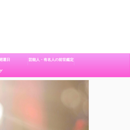
開運日
芸能人・有名人の前世鑑定
グ
結果