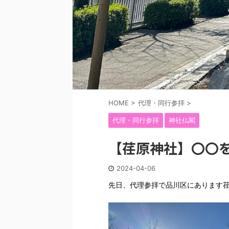
HOME
>
代理・同行参拝
>
代理・同行参拝
神社仏閣
【荏原神社】〇〇
2024-04-06
先日、代理参拝で品川区にあります