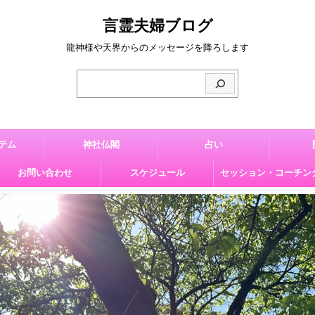
言霊夫婦ブログ
龍神様や天界からのメッセージを降ろします
テム
神社仏閣
占い
お問い合わせ
スケジュール
セッション・コーチン