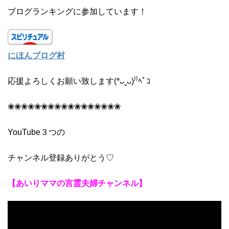
ブログランキングに参加しています！
にほんブログ村
応援よろしくお願い致します(*ᴗˬᴗ)⁾⁾ﾍﾟｺ
❀❀❀❀❀❀❀❀❀❀❀❀❀❀❀❀❀
YouTube３つの
チャンネル登録ありがとう♡
【あいりママの言霊夫婦チャンネル】