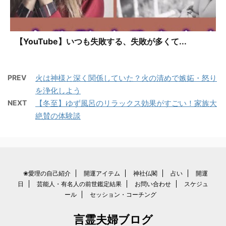
【YouTube】いつも失敗する、失敗が多くて...
PREV
火は神様と深く関係していた？火の清めで嫉妬・怒り
を浄化しよう
NEXT
【冬至】ゆず風呂のリラックス効果がすごい！家族大
絶賛の体験談
❀愛理の自己紹介
開運アイテム
神社仏閣
占い
開運
日
芸能人・有名人の前世鑑定結果
お問い合わせ
スケジュ
ール
セッション・コーチング
言霊夫婦ブログ