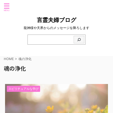
言霊夫婦ブログ
龍神様や天界からのメッセージを降ろします
HOME
>
魂の浄化
魂の浄化
スピリチュアルな学び