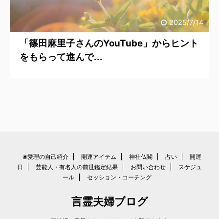
2025/7/14
「篠田麻里子さんのYouTube」からヒント
をもらって進んで...
❀愛理の自己紹介
開運アイテム
神社仏閣
占い
開運
日
芸能人・有名人の前世鑑定結果
お問い合わせ
スケジュ
ール
セッション・コーチング
言霊夫婦ブログ