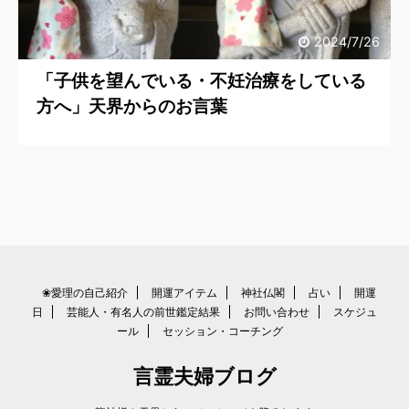
2024/7/26
「子供を望んでいる・不妊治療をしている
方へ」天界からのお言葉
❀愛理の自己紹介
開運アイテム
神社仏閣
占い
開運
日
芸能人・有名人の前世鑑定結果
お問い合わせ
スケジュ
ール
セッション・コーチング
言霊夫婦ブログ