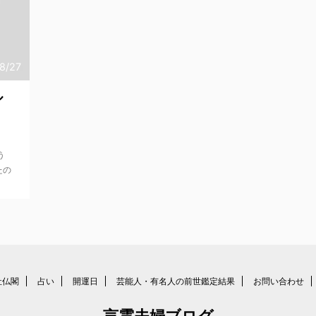
8/27
ル
。
う
たの
社仏閣
占い
開運日
芸能人・有名人の前世鑑定結果
お問い合わせ