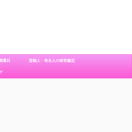
開運日
芸能人・有名人の前世鑑定
グ
結果