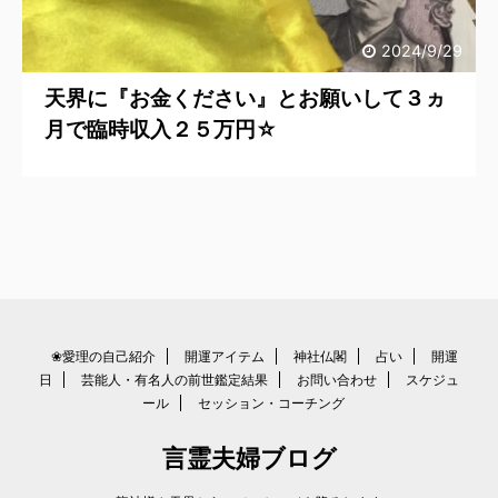
2024/9/29
天界に『お金ください』とお願いして３ヵ
月で臨時収入２５万円☆
❀愛理の自己紹介
開運アイテム
神社仏閣
占い
開運
日
芸能人・有名人の前世鑑定結果
お問い合わせ
スケジュ
ール
セッション・コーチング
言霊夫婦ブログ