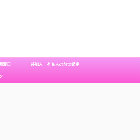
開運日
芸能人・有名人の前世鑑定
グ
結果