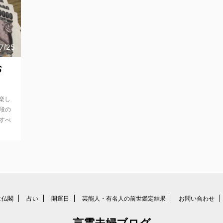
7/25
お
楽し
段の
すべ
社仏閣
占い
開運日
芸能人・有名人の前世鑑定結果
お問い合わせ