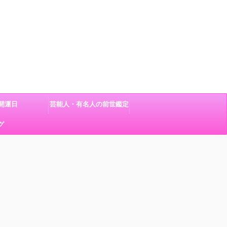
開運日
芸能人・有名人の前世鑑定
グ
結果