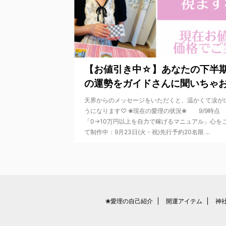
2025
【お値引き中☆】あなたの下半
の運勢をガイドさんに聞いちゃお.
天界からのメッセージをいただくと、温かくて涙が
うになります♡ ❀現在の愛理の状況❀ 9/9時点
「0→10万円以上を自力で稼げるマニュアル」心を
て制作中：9月23日(火・祝)先行予約20名限 ...
❀愛理の自己紹介
開運アイテム
神