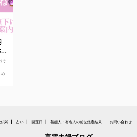
/9/9
期
..
出そ
こめ
社仏閣
占い
開運日
芸能人・有名人の前世鑑定結果
お問い合わせ