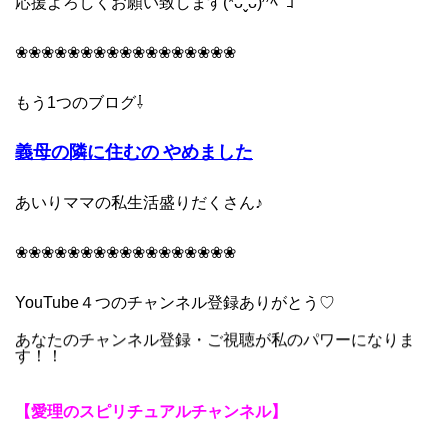
応援よろしくお願い致します(*ᴗˬᴗ)⁾⁾ﾍﾟｺ
❀❀❀❀❀❀❀❀❀❀❀❀❀❀❀❀❀
もう1つのブログ⇩
義母の隣に住むの やめました
あいりママの私生活盛りだくさん♪
❀❀❀❀❀❀❀❀❀❀❀❀❀❀❀❀❀
YouTube４つの
チャンネル登録ありがとう♡
あなたのチャンネル登録・ご視聴が私のパワーになりま
す！！
【愛理のスピリチュアルチャンネル】