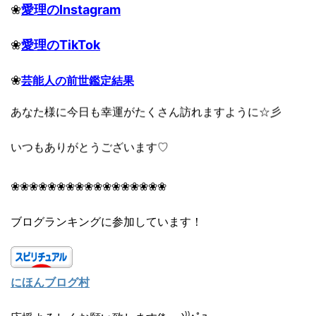
❀
愛理のInstagram
❀
愛理のTikTok
❀
芸能人の前世鑑定結果
あなた様に今日も幸運がたくさん訪れますように☆彡
いつもありがとうございます♡
❀❀❀❀❀❀❀❀❀❀❀❀❀❀❀❀❀
ブログランキングに参加しています！
にほんブログ村