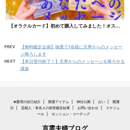
【オラクルカード】初めて購入してみました！オス...
PREV
【無料鑑定企画】抽選で1名様に天界からのメッセー
ジ降ろします
NEXT
【本日受付終了！】天界からのメッセージを降ろせる
講座
❀愛理の自己紹介
開運アイテム
神社仏閣
占い
開運
日
芸能人・有名人の前世鑑定結果
お問い合わせ
スケジュ
ール
セッション・コーチング
言霊夫婦ブログ