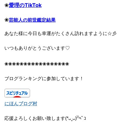
❀
愛理のTikTok
❀
芸能人の前世鑑定結果
あなた様に今日も幸運がたくさん訪れますように☆彡
いつもありがとうございます♡
❀❀❀❀❀❀❀❀❀❀❀❀❀❀❀❀❀
ブログランキングに参加しています！
にほんブログ村
応援よろしくお願い致します(*ᴗˬᴗ)⁾⁾ﾍﾟｺ