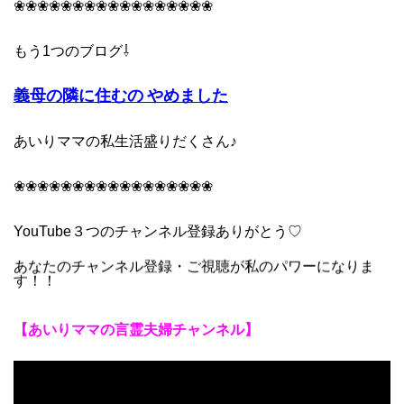
❀❀❀❀❀❀❀❀❀❀❀❀❀❀❀❀❀
もう1つのブログ⇩
義母の隣に住むの やめました
あいりママの私生活盛りだくさん♪
❀❀❀❀❀❀❀❀❀❀❀❀❀❀❀❀❀
YouTube３つの
チャンネル登録ありがとう♡
あなたのチャンネル登録・ご視聴が私のパワーになりま
す！！
【あいりママの言霊夫婦チャンネル】