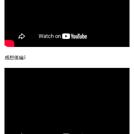
感想後編⇩