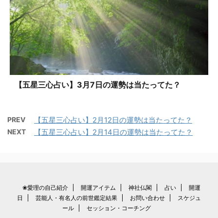
【五星三心占い】3月7日の運勢は当たってた？
PREV
【五星三心占い】2月12日の運勢は当たってた？
NEXT
【五星三心占い】2月14日の運勢は当たってた？
❀愛理の自己紹介
開運アイテム
神社仏閣
占い
開運
日
芸能人・有名人の前世鑑定結果
お問い合わせ
スケジュ
ール
セッション・コーチング